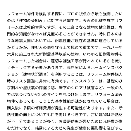
リフォーム物件を検討する際に、プロの視点から最も強調したい
のは「建物の骨組み」に対する意識です。表面の化粧を施すリフ
ォームは比較的容易ですが、その土台となる建物の健全性は、専
門的な知識がなければ見極めることができません。特に日本のよ
うな地震大国においては、耐震性能が現在の基準に適合している
かどうかが、住む人の命を守る上で極めて重要です。一九八一年
六月に施工された新耐震基準以前の建物、いわゆる旧耐震物件を
リフォームした場合は、適切な補強工事が行われているかを厳し
くチェックする必要があります。専門家によるホームインスペク
ション（建物状況調査）を利用することは、リフォーム物件購入
時のリスク回避に非常に有効です。インスペクターは、基礎のひ
び割れや屋根裏の雨漏り跡、床下のシロアリ被害など、一般の人
では気づけない劣化のサインを見つけ出します。リフォーム済み
物件であっても、こうした基本性能が疎かにされている場合は、
購入後に多額の修繕費用が発生する可能性があります。また、断
熱性能の向上についても目を向けるべきです。古い建物は断熱材
が不十分であることが多く、冷暖房効率が悪いために光熱費が嵩
むだけでなく、結露によるカビの発生が健康に悪影響を及ぼすこ