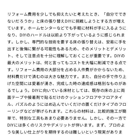
リフォーム費用を少しでも抑えたいと考えたとき、「自分ででき
ないだろうか」と床の張り替えDIYに挑戦しようとする方が増え
ています。ホームセンターなどでも手軽に材料が手に入るように
なり、DIYのハードルは以前より下がっているように感じられま
す。しかし、専門的な技術を要する床の張り替えは、安易に手を
出すと後悔に繋がる可能性もあるため、そのメリットとデメリッ
ト、そして注意点を十分に理解しておくことが重要です。DIYの
最大のメリットは、何と言ってもコストを大幅に削減できる点で
す。リフォーム費用の大部分を占める人件費がかからないため、
材料費だけで済むのは大きな魅力です。また、自分の手で作り上
げた空間には愛着が湧き、完成した時の達成感は格別なものがあ
るでしょう。DIYに向いている床材としては、既存の床の上に両
面テープや接着剤で貼るだけのクッションフロアやフロアタイ
ル、パズルのようにはめ込んでいくだけの置くだけタイプのフロ
ーリングなどが挙げられます。これらの材料は、比較的施工が簡
単で、特別な工具もあまり必要ありません。しかし、その一方で
DIYには多くのリスクやデメリットが伴います。まず、プロのよ
うな美しい仕上がりを期待するのは難しいという現実がありま