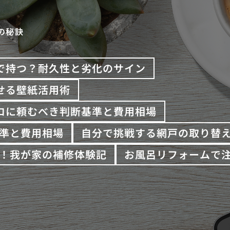
の秘訣
で持つ？耐久性と劣化のサイン
せる壁紙活用術
プロに頼むべき判断基準と費用相場
準と費用相場
自分で挑戦する網戸の取り替
！我が家の補修体験記
お風呂リフォームで