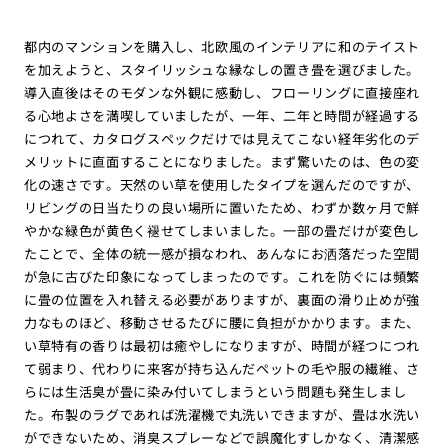
都内のマンションを購入し、北欧風のインテリアに和のテイスト
を加えようと、スタイリッシュな縁なしの置き畳を選びました。
導入直後はそのモダンな外観に感動し、フローリングに直接座れ
る心地よさを満喫していましたが、一年、二年と時間が経過する
につれて、カタログスペックだけでは見えてこない経年劣化のデ
メリットに直面することになりました。まず驚いたのは、色の変
化の速さです。天然のい草を使用したタイプを選んだのですが、
リビングの日当たりの良い場所に置いたため、わずか数ヶ月で鮮
やかな緑色が黄色く褪せてしまいました。一部の畳だけが変色し
たことで、全体の統一感が損なわれ、あんなにお洒落だった空間
が急に古びた印象になってしまったのです。これを防ぐには頻繁
に畳の位置を入れ替える必要がありますが、裏面の滑り止めが強
力なものほど、移動させるたびに腰に負担がかかります。また、
い草特有の香りは最初は癒やしになりますが、時間が経つにつれ
て弱まり、代わりに来客が持ち込んだペットの毛や服の繊維、さ
らには生活臭が畳に染み付いてしまうという問題も発生しまし
た。布製のラグであれば洗濯機で丸洗いできますが、畳は水洗い
ができないため、消臭スプレーなどで誤魔化すしかなく、清潔感