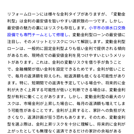
リフォームローンには様々な金利タイプがありますが、「変動金
利型」は金利の最安値を狙いやすい選択肢の一つです。しかし、
最安値の魅力の裏にはリスクも存在します。
小平市の排水口交換
設備でも専門チームとして修理し
、変動金利型ローンの最安値に
注目し、そのメリットとリスクについて解説します。変動金利型
ローンは、一般的に固定金利型よりも低い金利で提供される傾向
があるため、現時点での最安値金利を見つけやすいというメリッ
トがあります。これは、金利の変動リスクを借り手が負うこと
で、金融機関が低い金利を設定できるためです。金利が低いこと
で、毎月の返済額を抑えられ、総返済額も低くなる可能性があり
ます。特に、短期間での返済を予定している場合や、将来的に金
利が大きく上昇する可能性が低いと判断できる場合は、変動金利
型が有利に働くことがあります。しかし、変動金利型の最大のリ
スクは、市場金利が上昇した場合に、毎月の返済額も増えてしま
う可能性があることです。金利が上昇すると、家計への負担が大
きくなり、返済計画が狂う恐れもあります。そのため、変動金利
型を選ぶ際は、金利上昇リスクを十分に理解し、将来的に金利が
上がったとしても無理なく返済できるだけの家計の余裕がある