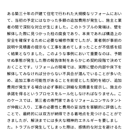
ある築三十年の戸建て住宅で行われた大規模なリフォームにおい
て、当初の予定にはなかった多額の追加費用が発生し、施主と業
者の間で深刻な対立が生じました。このトラブルの発端は、壁を
解体した際に見つかった柱の腐食であり、本来であれば構造上の
安全を確保するために必要な補修作業でしたが、業者側が事前の
説明や見積書の提示なく工事を進めてしまったことが不信感を招
く結果となりました。このような事例において重要なのは、予期
せぬ事態が発生した際の報告体制をあらかじめ契約段階で決めて
おくことです。リフォームの現場では、実際に壁の内部や床下を
解体してみなければ分からない不具合が潜んでいることが多いた
め、追加工事の可能性があることを前提とした契約を結び、追加
費用が発生する場合は必ず事前に詳細な見積書を提示し、施主の
承諾を得るというプロセスをルール化しなければなりません。こ
のケースでは、第三者の専門家であるリフォームコンサルタント
が仲裁に入り、工事の必要性と費用の妥当性を客観的に評価した
ことで、最終的には双方が納得できる着地点を見つけることがで
きましたが、解決までには多大な精神的エネルギーを要しまし
た。トラブルが発生してしまった際は、感情的な対立を避けるた